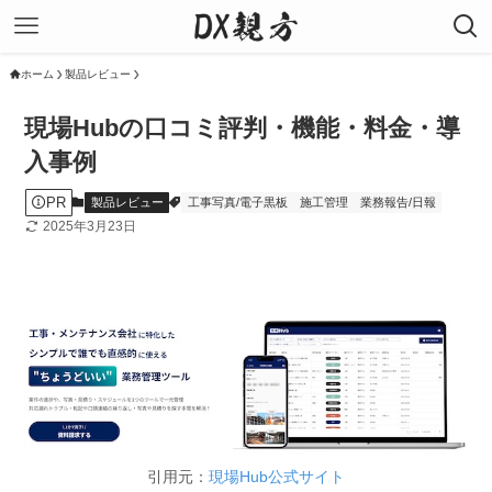
ホーム
製品レビュー
現場Hubの口コミ評判・機能・料金・導
入事例
PR
製品レビュー
工事写真/電子黒板
施工管理
業務報告/日報
2025年3月23日
引用元：
現場Hub公式サイト