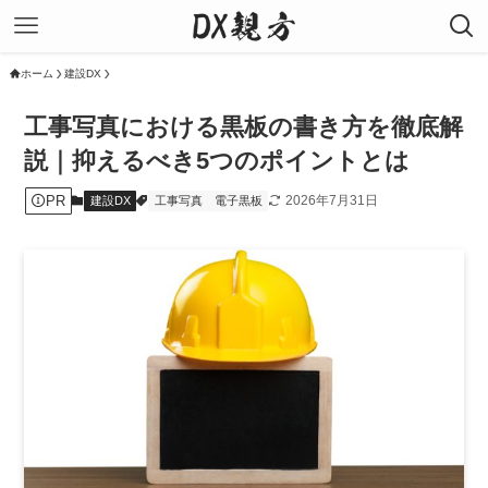
ホーム
建設DX
工事写真における黒板の書き方を徹底解
説｜抑えるべき5つのポイントとは
PR
2026年7月31日
建設DX
工事写真
電子黒板